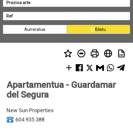
Aurreratua
Bilatu
Apartamentua - Guardamar
del Segura
New Sun Properties
604 935 388