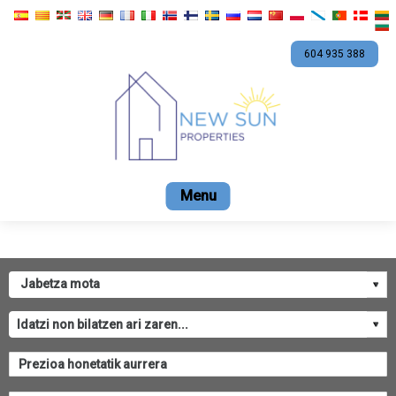
604 935 388
Home
Salmenta
Alokairua
Promozioak