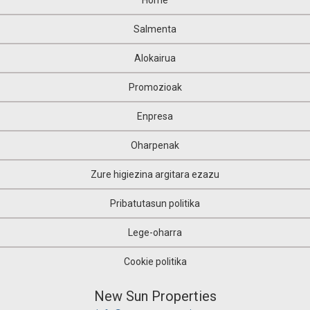
Home
Salmenta
Alokairua
Promozioak
Enpresa
Oharpenak
Zure higiezina argitara ezazu
Pribatutasun politika
Lege-oharra
Cookie politika
New Sun Properties