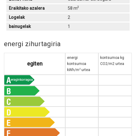
2
Eraikitako azalera
58 m
Logelak
2
bainugelak
1
energi zihurtagiria
energi
kontsumoa kg
egiten
kontsumoa
CO2/m2 urtea
2
kWh/m
urtea