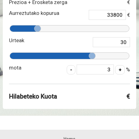
Prezioa + Erosketa zerga
€
Aurreztutako kopurua
€
Urteak
mota
%
Hilabeteko Kuota
€