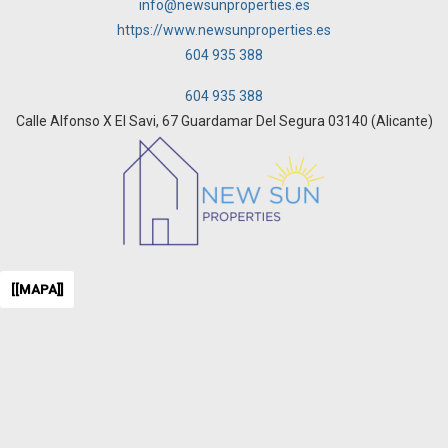
info@newsunproperties.es
https://www.newsunproperties.es
604 935 388
604 935 388
Calle Alfonso X El Savi, 67 Guardamar Del Segura 03140 (Alicante)
[[MAPA]]