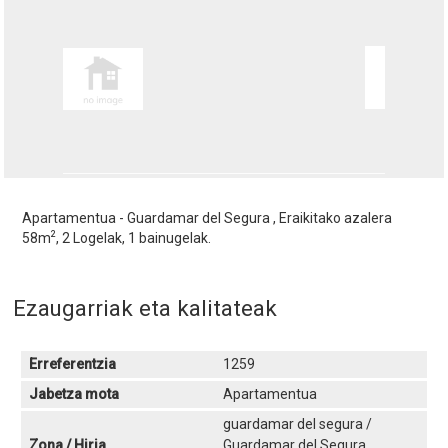
Apartamentua - Guardamar del Segura , Eraikitako azalera
2
58m
, 2 Logelak, 1 bainugelak.
Ezaugarriak eta kalitateak
Erreferentzia
1259
Jabetza mota
Apartamentua
guardamar del segura /
Zona / Hiria
Guardamar del Segura