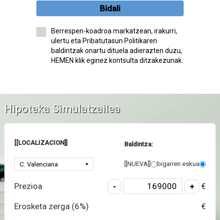
Bidali
Berrespen-koadroa markatzean, irakurri,
ulertu eta Pribatutasun Politikaren
baldintzak onartu dituela adierazten duzu,
HEMEN klik eginez kontsulta ditzakezunak.
Hipoteka Simulatzailea
[[LOCALIZACION]]
Baldintza:
[[NUEVA]]
bigarren eskua
Prezioa
€
Erosketa zerga (
6
%)
€