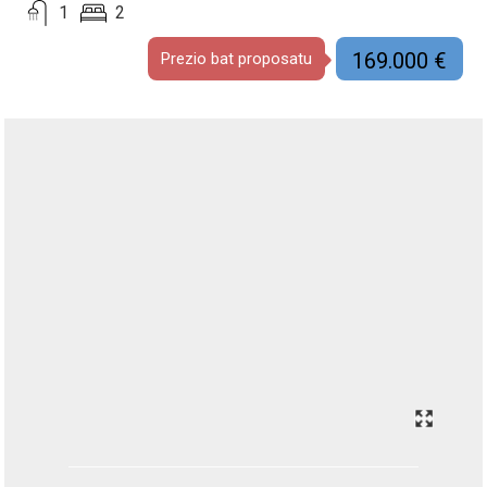
1
2
169.000 €
Prezio bat proposatu