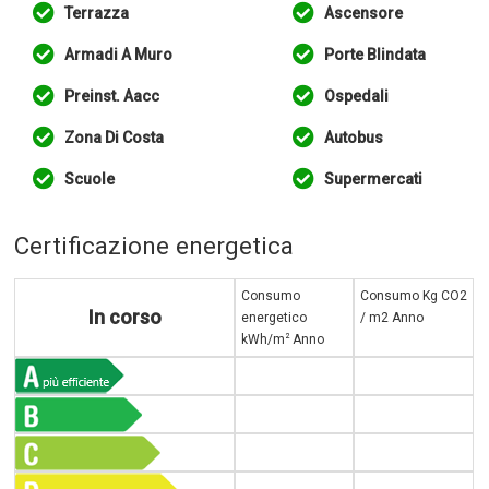
Terrazza
Ascensore
Armadi A Muro
Porte Blindata
Preinst. Aacc
Ospedali
Zona Di Costa
Autobus
Scuole
Supermercati
Certificazione energetica
Consumo
Consumo Kg CO2
In corso
energetico
/ m2 Anno
2
kWh/m
Anno