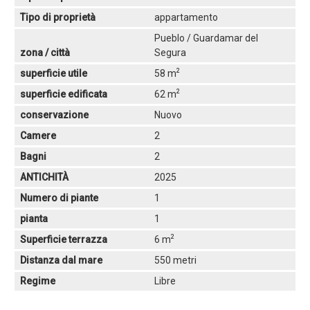
Tipo di proprietà
appartamento
Pueblo / Guardamar del
zona / città
Segura
2
superficie utile
58 m
2
superficie edificata
62 m
conservazione
Nuovo
Camere
2
Bagni
2
ANTICHITÀ
2025
Numero di piante
1
pianta
1
2
Superficie terrazza
6 m
Distanza dal mare
550 metri
Regime
Libre