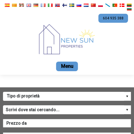
604 935 388
Casa
Vendita
Affitto
Promozioni
Azien