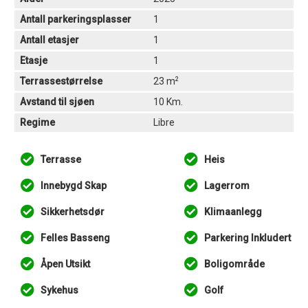
Antall parkeringsplasser
1
Antall etasjer
1
Etasje
1
2
Terrassestørrelse
23 m
Avstand til sjøen
10 Km.
Regime
Libre
Terrasse
Heis
Innebygd Skap
Lagerrom
Sikkerhetsdør
Klimaanlegg
Felles Basseng
Parkering Inkludert
Åpen Utsikt
Boligområde
Sykehus
Golf