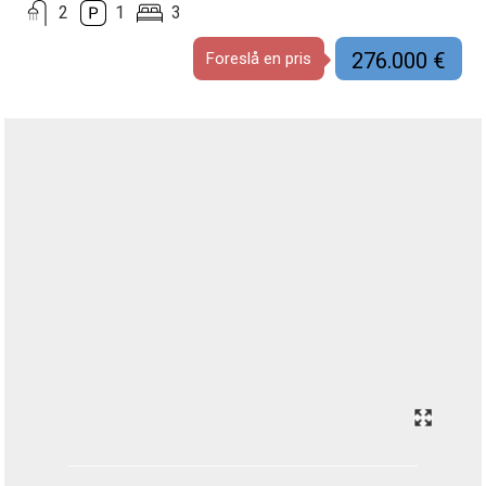
2
1
3
276.000 €
Foreslå en pris