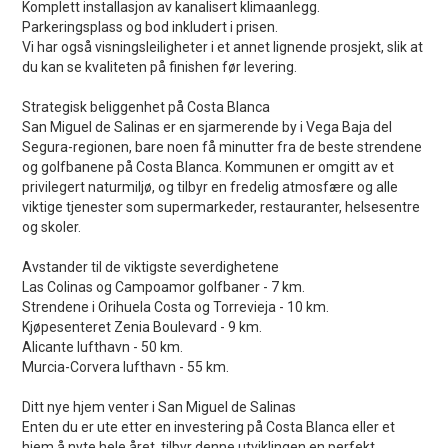
Komplett installasjon av kanalisert klimaanlegg.
Parkeringsplass og bod inkludert i prisen.
Vi har også visningsleiligheter i et annet lignende prosjekt, slik at
du kan se kvaliteten på finishen før levering.
Strategisk beliggenhet på Costa Blanca
San Miguel de Salinas er en sjarmerende by i Vega Baja del
Segura-regionen, bare noen få minutter fra de beste strendene
og golfbanene på Costa Blanca. Kommunen er omgitt av et
privilegert naturmiljø, og tilbyr en fredelig atmosfære og alle
viktige tjenester som supermarkeder, restauranter, helsesentre
og skoler.
Avstander til de viktigste severdighetene
Las Colinas og Campoamor golfbaner - 7 km.
Strendene i Orihuela Costa og Torrevieja - 10 km.
Kjøpesenteret Zenia Boulevard - 9 km.
Alicante lufthavn - 50 km.
Murcia-Corvera lufthavn - 55 km.
Ditt nye hjem venter i San Miguel de Salinas
Enten du er ute etter en investering på Costa Blanca eller et
hjem å nyte hele året, tilbyr denne utviklingen en perfekt