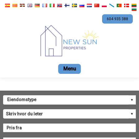
604 935 388
Start
Salg
Leie
Kontaktdetaljer
Firma