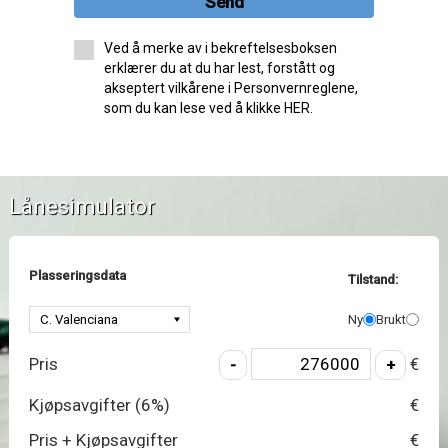
Send
Ved å merke av i bekreftelsesboksen
erklærer du at du har lest, forstått og
akseptert vilkårene i Personvernreglene,
som du kan lese ved å klikke HER.
Lånesimulator
Plasseringsdata
Tilstand:
Ny
Brukt
Pris
€
Kjøpsavgifter (
6
%)
€
Pris + Kjøpsavgifter
€