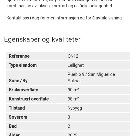
kombinasjon av luksus, komfort og uslåelig beliggenhet.
Kontakt oss i dag for mer informasjon og for å avtale visning.
Egenskaper og kvaliteter
Referanse
ON12
Type eiendom
Leilighet
Pueblo 9 / San Miguel de
Sone / By
Salinas
2
Bruksoverflate
90 m
2
Konstruert overflate
98 m
Tilstand
Nybygg
Soverom
3
Bad
2
Alder
2025