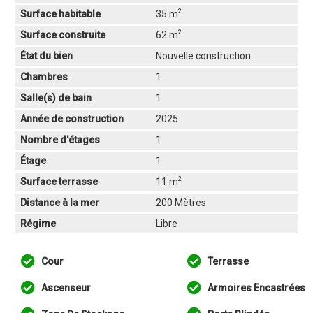
2
Surface habitable
35 m
2
Surface construite
62 m
État du bien
Nouvelle construction
Chambres
1
Salle(s) de bain
1
Année de construction
2025
Nombre d'étages
1
Étage
1
2
Surface terrasse
11 m
Distance à la mer
200 Mètres
Régime
Libre
Cour
Terrasse
Ascenseur
Armoires Encastrées