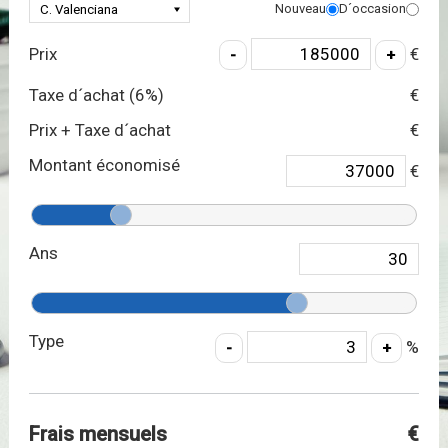
Nouveau
D´occasion
Prix
€
Taxe d´achat (
6
%)
€
Prix + Taxe d´achat
€
Montant économisé
€
Ans
Type
%
Frais mensuels
€