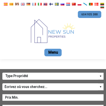
604 935 388
Accueil
En vente
Location
Promotions