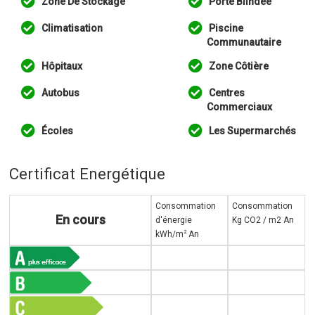
Zone De Stockage
Porte Blindée
Climatisation
Piscine
Communautaire
Hôpitaux
Zone Côtière
Autobus
Centres
Commerciaux
Écoles
Les Supermarchés
Certificat Energétique
Consommation
Consommation
En cours
d'énergie
Kg CO2 / m2 An
2
kWh/m
An