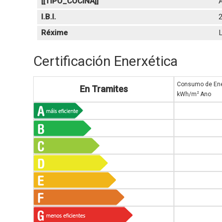
[[TIPO_COCINA]]
I.B.I.
Réxime
L
Certificación Enerxética
Consumo de Ene
En Tramites
2
kWh/m
Ano