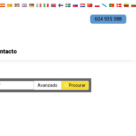
604 935 388
ntacto
Avanzado
Procurar