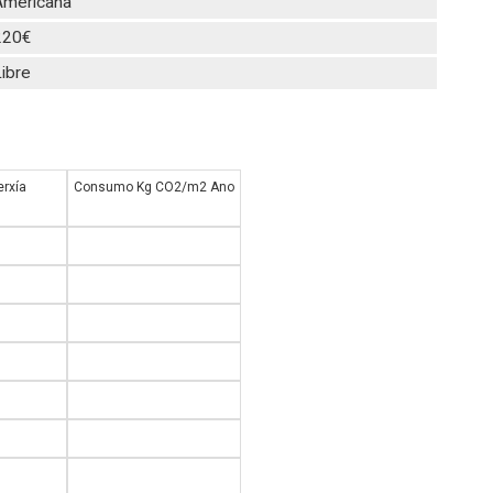
Americana
220€
ibre
rxía
Consumo Kg CO2/m2 Ano