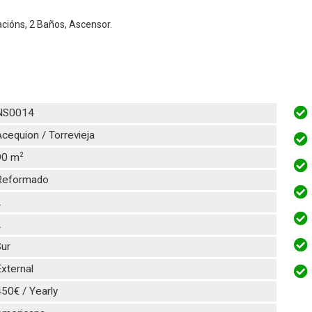
tacións, 2 Baños, Ascensor.
NS0014
cequion / Torrevieja
2
90 m
Reformado
2
2
Sur
xternal
50€ / Yearly