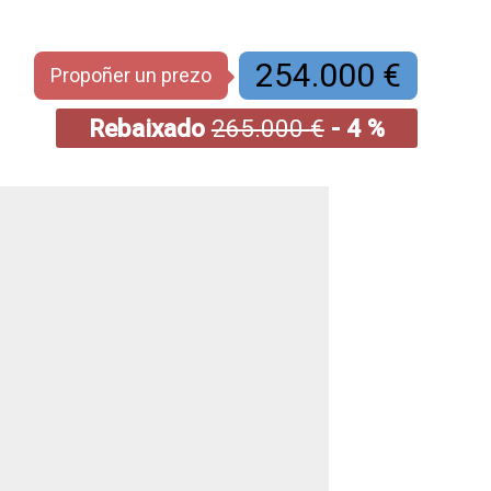
254.000 €
Propoñer un prezo
Rebaixado
265.000 €
- 4 %