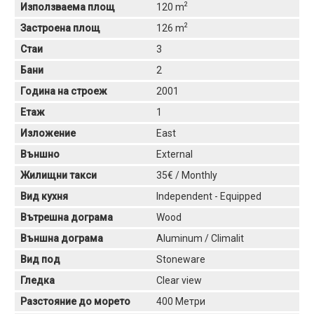
2
Използваема площ
120 m
2
Застроена площ
126 m
Стаи
3
Бани
2
Година на строеж
2001
Етаж
1
Изложение
East
Външно
External
Жилищни такси
35€ / Monthly
Вид кухня
Independent - Equipped
Вътрешна дограма
Wood
Външна дограма
Aluminum / Climalit
Вид под
Stoneware
Гледка
Clear view
Разстояние до морето
400 Метри