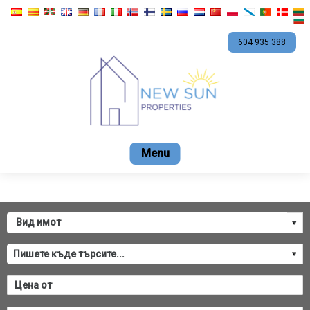
604 935 388
Начало
Продажба
Наем
Ново стоителс