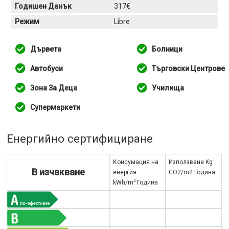
Годишен Данък
317€
Режим
Libre
Дървета
Болници
Автобуси
Търговски Центрове
Зона За Деца
Училища
Супермаркети
Енергийно сертифициране
Консумация на
Използване Kg
В изчакване
енергия
CO2/m2 Година
2
kWh/m
Година