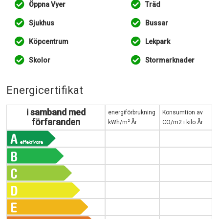
Öppna Vyer
Träd
Sjukhus
Bussar
Köpcentrum
Lekpark
Skolor
Stormarknader
Energicertifikat
i samband med
energiförbrukning
Konsumtion av
förfaranden
2
kWh/m
År
CO/m2 i kilo År