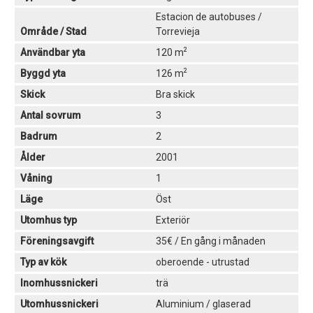
Estacion de autobuses /
Område / Stad
Torrevieja
2
Användbar yta
120 m
2
Byggd yta
126 m
Skick
Bra skick
Antal sovrum
3
Badrum
2
Ålder
2001
Våning
1
Läge
Öst
Utomhus typ
Exteriör
Föreningsavgift
35€ / En gång i månaden
Typ av kök
oberoende - utrustad
Inomhussnickeri
trä
Utomhussnickeri
Aluminium / glaserad