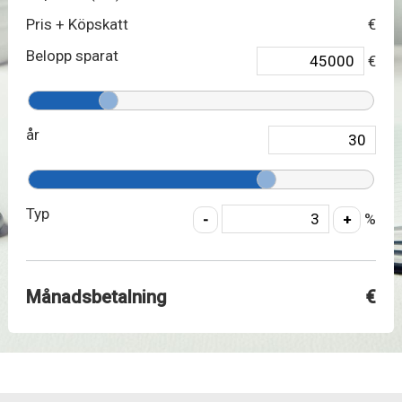
Pris + Köpskatt
€
Belopp sparat
€
år
Typ
%
Månadsbetalning
€