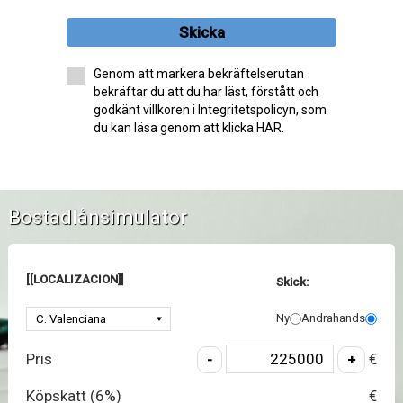
Skicka
Genom att markera bekräftelserutan
bekräftar du att du har läst, förstått och
godkänt villkoren i Integritetspolicyn, som
du kan läsa genom att klicka HÄR.
Bostadlånsimulator
[[LOCALIZACION]]
Skick:
Ny
Andrahands
Pris
€
Köpskatt (
6
%)
€