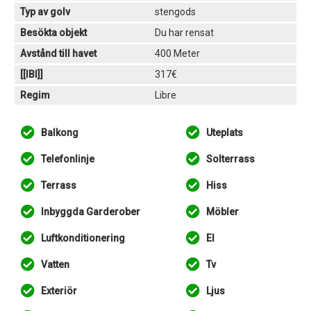
Typ av golv
stengods
Besökta objekt
Du har rensat
Avstånd till havet
400 Meter
[[IBI]]
317€
Regim
Libre
Balkong
Uteplats
Telefonlinje
Solterrass
Terrass
Hiss
Inbyggda Garderober
Möbler
Luftkonditionering
El
Vatten
Tv
Exteriör
Ljus