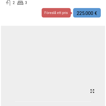
2
3
225.000 €
Föreslå ett pris