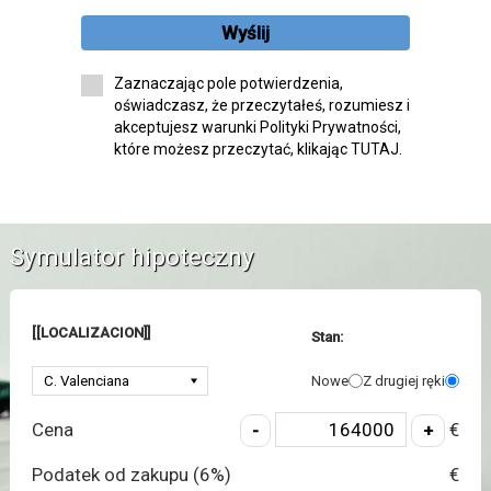
Wyślij
Zaznaczając pole potwierdzenia,
oświadczasz, że przeczytałeś, rozumiesz i
akceptujesz warunki Polityki Prywatności,
które możesz przeczytać, klikając TUTAJ.
Symulator hipoteczny
[[LOCALIZACION]]
Stan:
Nowe
Z drugiej ręki
Cena
€
Podatek od zakupu (
6
%)
€