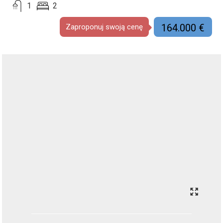
1
2
164.000 €
Zaproponuj swoją cenę