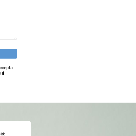
accepta
UÍ.
ió: