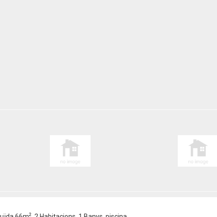
2
truïda 66m
, 2 Habitacions, 1 Banys, piscina.