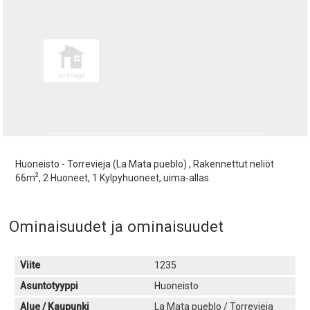
Huoneisto - Torrevieja (La Mata pueblo) , Rakennettut neliöt
2
66m
, 2 Huoneet, 1 Kylpyhuoneet, uima-allas.
Ominaisuudet ja ominaisuudet
Viite
1235
Asuntotyyppi
Huoneisto
Alue / Kaupunki
La Mata pueblo / Torrevieja