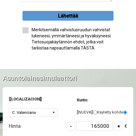
Lähettää
Merkitsemällä vahvistusruudun vahvistat
lukeneesi, ymmärtäneesi ja hyväksyneesi
Tietosuojakäytännön ehdot, jotka voit
tarkistaa napsauttamalla TÄSTÄ.
Asuntolainasimulaattori
[[LOCALIZACION]]
Kunto:
[[NUEVA]]
Käytetty kohde
Hinta
€