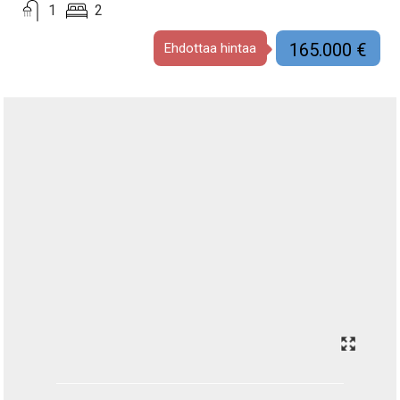
1
2
165.000 €
Ehdottaa hintaa