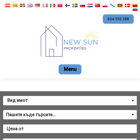
604 935 388
Начало
Продажба
Наем
Ново стоителс