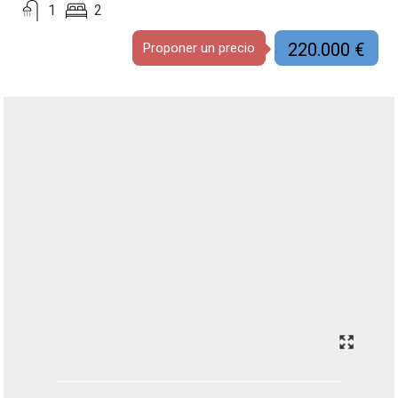
1
2
220.000 €
Proponer un precio