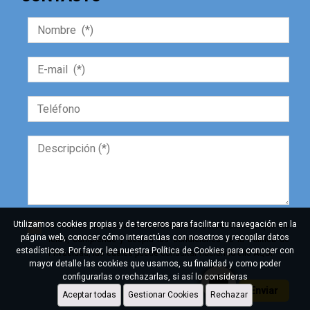
Utilizamos cookies propias y de terceros para facilitar tu navegación en la
Al marcar la casilla de confirmación, usted declara que ha
página web, conocer cómo interactúas con nosotros y recopilar datos
leído, comprende y acepta las condiciones de la Política de
estadísticos. Por favor, lee nuestra Política de Cookies para conocer con
Privacidad, las cuales puede consultar haciendo clic AQUÍ.
mayor detalle las cookies que usamos, su finalidad y como poder
configurarlas o rechazarlas, si así lo consideras
Enviar
Aceptar todas
Gestionar Cookies
Rechazar