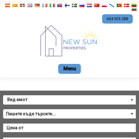
604 935 388
Начало
Продажба
Наем
Ново стоителс