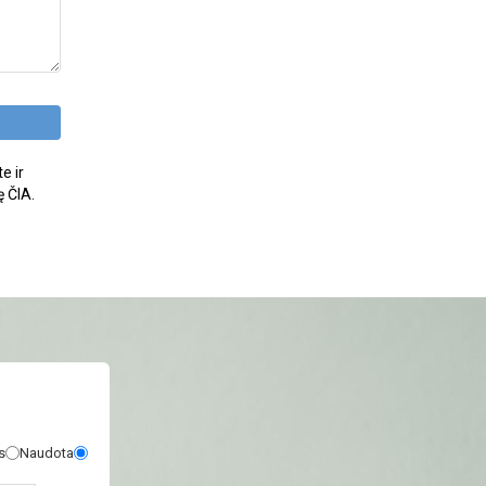
e ir
ę ČIA.
s
Naudota