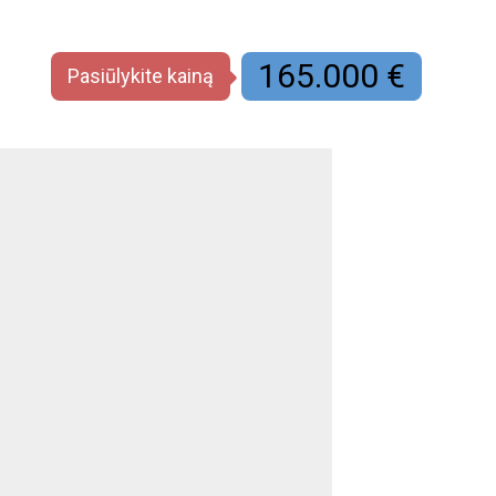
165.000 €
Pasiūlykite kainą