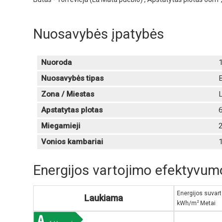
Nuosavybės įpatybės
Nuoroda
Nuosavybės tipas
Zona / Miestas
L
Apstatytas plotas
Miegamieji
Vonios kambariai
Energijos vartojimo efektyvumo
Energijos suvar
Laukiama
2
kWh/m
Metai