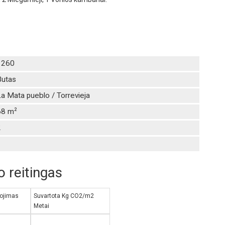
1260
Butas
a Mata pueblo / Torrevieja
2
68 m
2
1
 reitingas
tojimas
Suvartota Kg CO2/m2
Metai