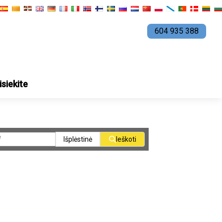
604 935 388
isiekite
Išplėstinė
Ieškoti