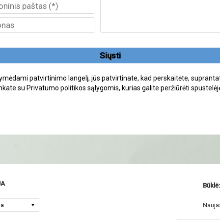
Siųsti
mėdami patvirtinimo langelį, jūs patvirtinate, kad perskaitėte, suprantat
nkate su Privatumo politikos sąlygomis, kurias galite peržiūrėti spustelėj
JA
Būklė:
Nauja