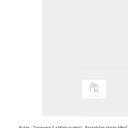
2
Butas - Torrevieja (La Mata pueblo) , Apstatytas plotas 68m