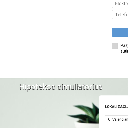
Pažy
suti
Hipotekos simuliatorius
LOKALIZACI