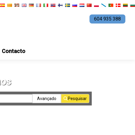
604 935 388
Contacto
hos
Avançado
Pesquisar