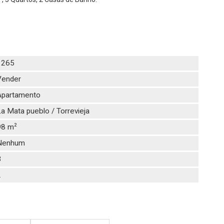
1265
Vender
Apartamento
a Mata pueblo / Torrevieja
2
98 m
Nenhum
3
2