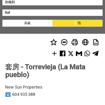
高級
找
套房 - Torrevieja (La Mata
pueblo)
New Sun Properties
604 935 388