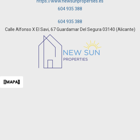
https://www.newsunproperties.es
604 935 388
604 935 388
Calle Alfonso X El Savi, 67 Guardamar Del Segura 03140 (Alicante)
[[MAPA]]