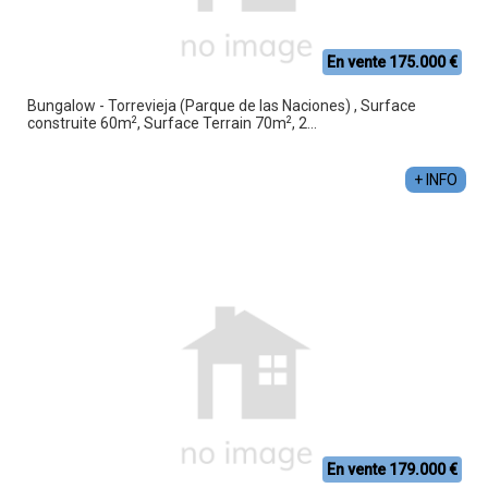
En vente 175.000 €
Bungalow - Torrevieja (Parque de las Naciones) , Surface
2
2
construite 60m
, Surface Terrain 70m
, 2...
+ INFO
En vente 179.000 €