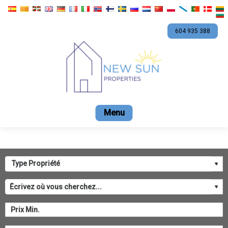
604 935 388
Accueil
En vente
Location
Promotions