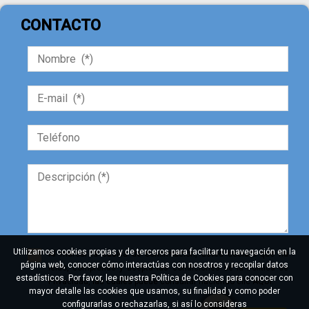
CONTACTO
Utilizamos cookies propias y de terceros para facilitar tu navegación en la
Al marcar la casilla de confirmación, usted declara que ha
página web, conocer cómo interactúas con nosotros y recopilar datos
leído, comprende y acepta las condiciones de la Política de
estadísticos. Por favor, lee nuestra Política de Cookies para conocer con
Privacidad, las cuales puede consultar haciendo clic AQUÍ.
mayor detalle las cookies que usamos, su finalidad y como poder
configurarlas o rechazarlas, si así lo consideras