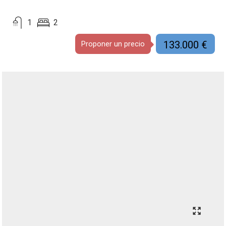
1
2
133.000 €
Proponer un precio