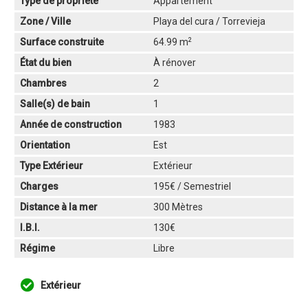
Type de propriété
Appartement
Zone / Ville
Playa del cura / Torrevieja
2
Surface construite
64.99 m
État du bien
À rénover
Chambres
2
Salle(s) de bain
1
Année de construction
1983
Orientation
Est
Type Extérieur
Extérieur
Charges
195€ / Semestriel
Distance à la mer
300 Mètres
I.B.I.
130€
Régime
Libre
Extérieur