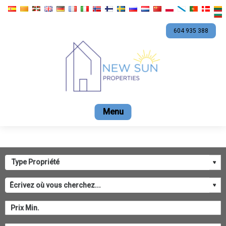
604 935 388
Accueil
En vente
Location
Promotions