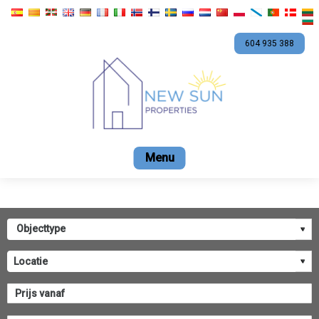
604 935 388
Begin
Te koop
Verhuur
Promoties
Bedri