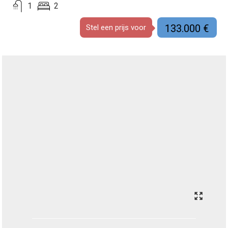
1
2
133.000 €
Stel een prijs voor