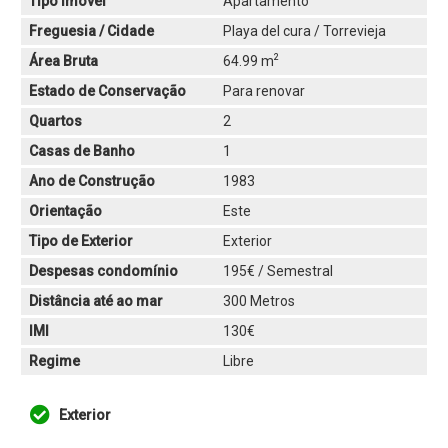
Tipo Imóvel
Apartamento
Freguesia / Cidade
Playa del cura / Torrevieja
2
Área Bruta
64.99 m
Estado de Conservação
Para renovar
Quartos
2
Casas de Banho
1
Ano de Construção
1983
Orientação
Este
Tipo de Exterior
Exterior
Despesas condomínio
195€ / Semestral
Distância até ao mar
300 Metros
IMI
130€
Regime
Libre
Exterior