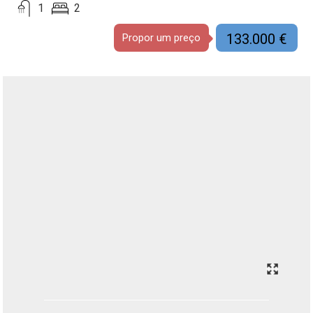
1
2
133.000 €
Propor um preço