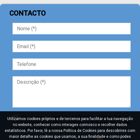
CONTACTO
Ao marcar a caixa de confirmação, declara que leu,
Utilizamos cookies próprios e de terceiros para facilitar a tua navegação
compreende e aceita as condições da Política de Privacidade,
no website, conhecer como interages connosco e recolher dados
que pode consultar clicando AQUI.
estatísticos. Por favor, lê a nossa Política de Cookies para descobrires com
maior detalhe as cookies que usamos, a sua finalidade e como podes