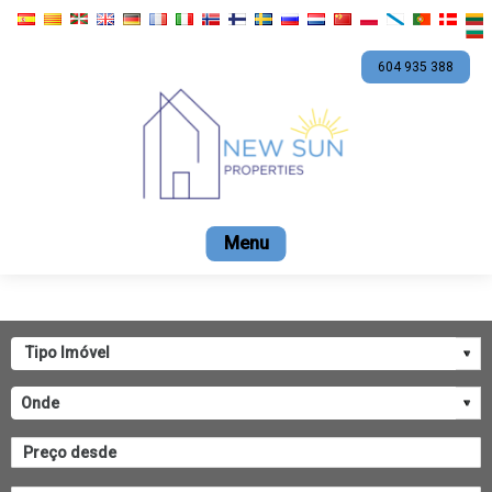
604 935 388
Início
Venda
Arrendar
Empreendimentos