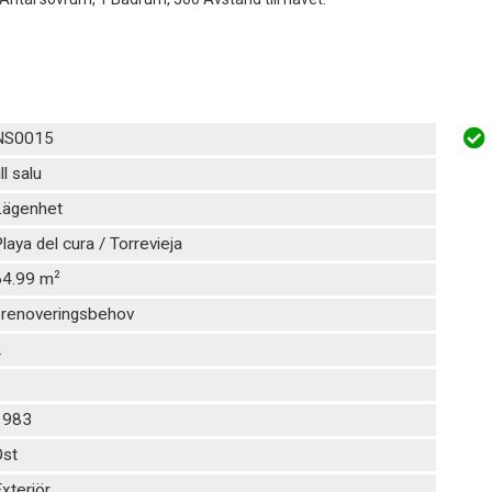
NS0015
ill salu
Lägenhet
laya del cura / Torrevieja
2
64.99 m
 renoveringsbehov
2
1
1983
Öst
xteriör