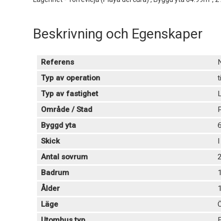
Beskrivning och Egenskaper
Referens
Typ av operation
t
Typ av fastighet
Område / Stad
P
Byggd yta
Skick
I
Antal sovrum
Badrum
Ålder
Läge
Utomhus typ
E