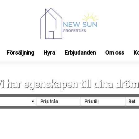
Försäljning
Hyra
Erbjudanden
Om oss
K
i har egenskapen till dina drö