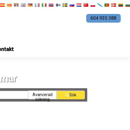
604 935 388
ontakt
mmar
Avancerad
Sök
sökning