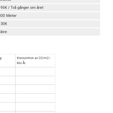
95€ / Två gånger om året
300 Meter
130€
ibre
ng
Konsumtion av CO/m2 i
kilo År