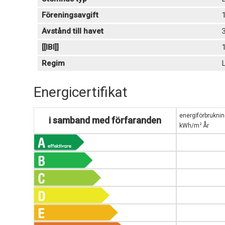
Föreningsavgift
1
Avstånd till havet
[[IBI]]
Regim
L
Energicertifikat
energiförbrukni
i samband med förfaranden
2
kWh/m
År