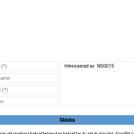
Skicka
m att markera bekräftelserutan bekräftar du att du har läst, förstått 