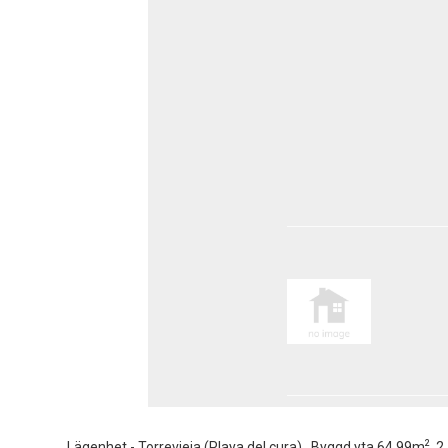
2
Lägenhet - Torrevieja (Playa del cura) , Byggd yta 64.99m
, 