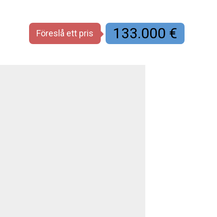
133.000 €
Föreslå ett pris