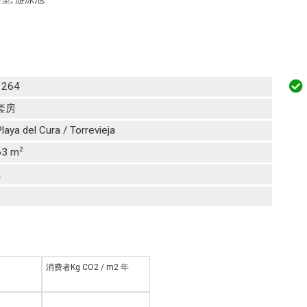
1264
套房
laya del Cura / Torrevieja
2
63 m
2
1
消费者Kg CO2 / m2 年