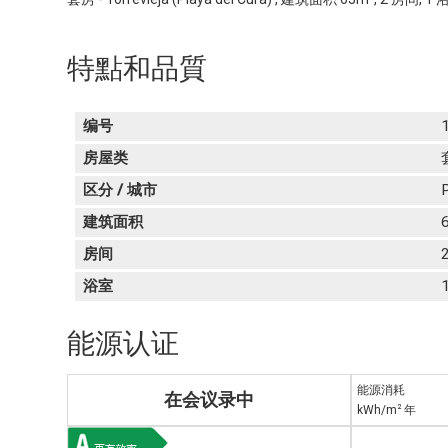
特點和品質
编号
房屋类
区分 / 城市
P
建筑面积
房间
浴室
能源认证
能源消耗
在会议录中
2
kWh/m
年