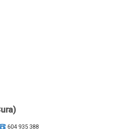
Cura)
604 935 388