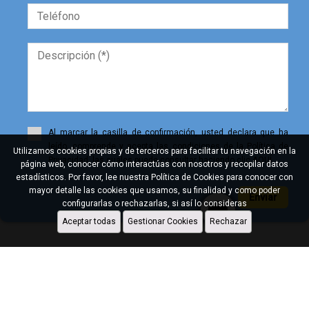
Al marcar la casilla de confirmación, usted declara que ha
leído, comprende y acepta las condiciones de la Política de
Utilizamos cookies propias y de terceros para facilitar tu navegación en la
Privacidad, las cuales puede consultar haciendo clic AQUÍ.
página web, conocer cómo interactúas con nosotros y recopilar datos
estadísticos. Por favor, lee nuestra Política de Cookies para conocer con
mayor detalle las cookies que usamos, su finalidad y como poder
Enviar
configurarlas o rechazarlas, si así lo consideras
Aceptar todas
Gestionar Cookies
Rechazar
Diseñado por
CRM Inmovilla