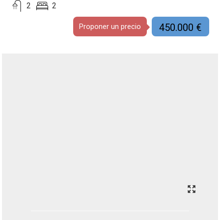
2
2
450.000 €
Proponer un precio