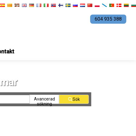
604 935 388
ontakt
mmar
Avancerad
Sök
sökning