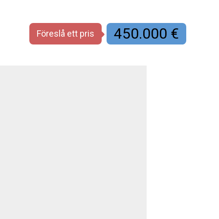
450.000 €
Föreslå ett pris