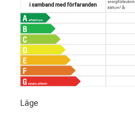
energiförbrukni
i samband med förfaranden
2
kWh/m
År
Läge