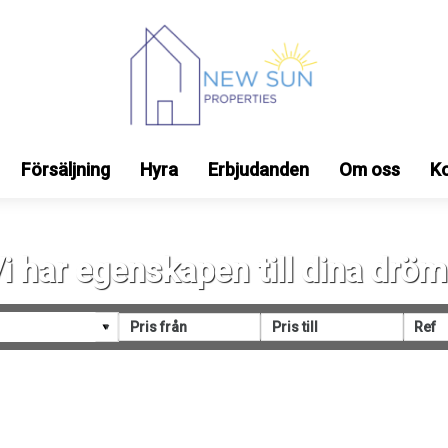
Försäljning
Hyra
Erbjudanden
Om oss
K
i har egenskapen till dina drö