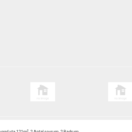
2
Byggd yta 121m
, 2 Antal sovrum, 2 Badrum.