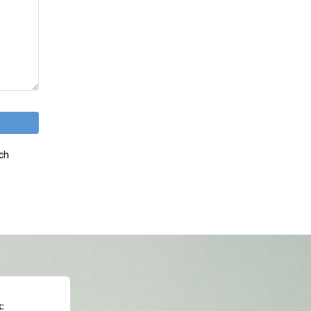
och
: