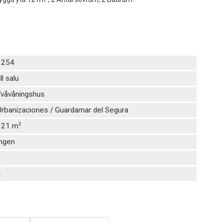
1254
ill salu
Tvåvåningshus
rbanizaciones / Guardamar del Segura
2
121 m
Ingen
2
2