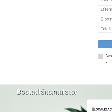
Geno
godk
Bostadlånsimulator
[[LOCALIZACI