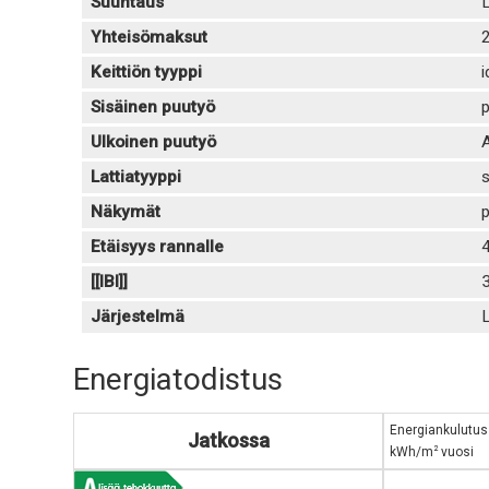
Suuntaus
L
Yhteisömaksut
2
Keittiön tyyppi
i
Sisäinen puutyö
Ulkoinen puutyö
A
Lattiatyyppi
Näkymät
p
Etäisyys rannalle
4
[[IBI]]
Järjestelmä
L
Energiatodistus
Energiankulutus
Jatkossa
2
kWh/m
vuosi