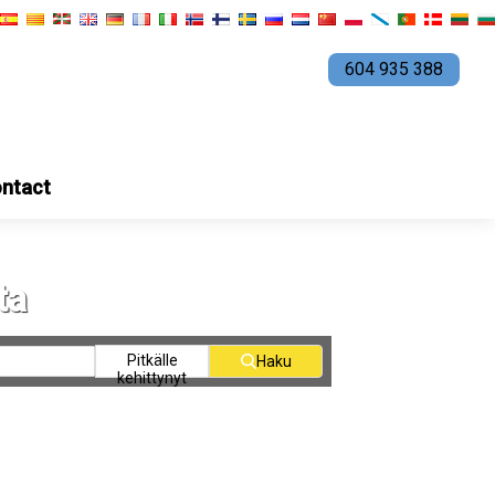
604 935 388
ntact
ta
Pitkälle
Haku
kehittynyt