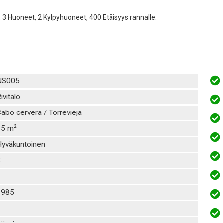
, 3 Huoneet, 2 Kylpyhuoneet, 400 Etäisyys rannalle.
NS005
ivitalo
abo cervera / Torrevieja
2
65 m
Hyväkuntoinen
3
2
1985
1