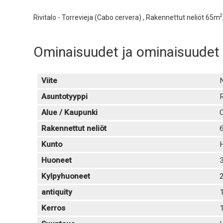
2
Rivitalo - Torrevieja (Cabo cervera) , Rakennettut neliöt 65m
Ominaisuudet ja ominaisuudet
Viite
Asuntotyyppi
R
Alue / Kaupunki
C
Rakennettut neliöt
Kunto
Huoneet
Kylpyhuoneet
antiquity
Kerros