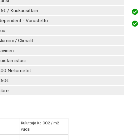
änsi
5€ / Kuukausittain
dependent - Varustettu
puu
lumiini / Climalit
savinen
oistamistasi
00 Neliömetrit
350€
ibre
Kuluttaja Kg CO2 / m2
vuosi