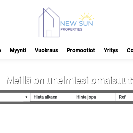
e
Myynti
Vuokraus
Promootiot
Yritys
Co
Meillä on unelmiesi omaisuut