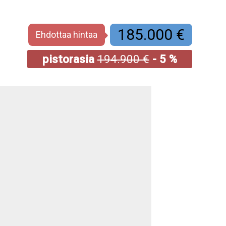
185.000 €
Ehdottaa hintaa
pistorasia
194.900 €
- 5 %