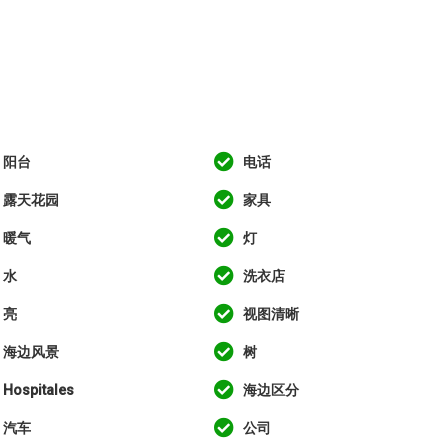
阳台
电话
露天花园
家具
暖气
灯
水
洗衣店
亮
视图清晰
海边风景
树
Hospitales
海边区分
汽车
公司