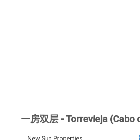
一房双层 - Torrevieja (Cabo c
New Sun Properties