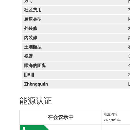
方向
社区费用
厨房类型
外装修
内装修
鋁
土壤類型
视野
跟海的距离
[[IBI]]
Zhèngquán
L
能源认证
能源消耗
在会议录中
2
kWh/m
年