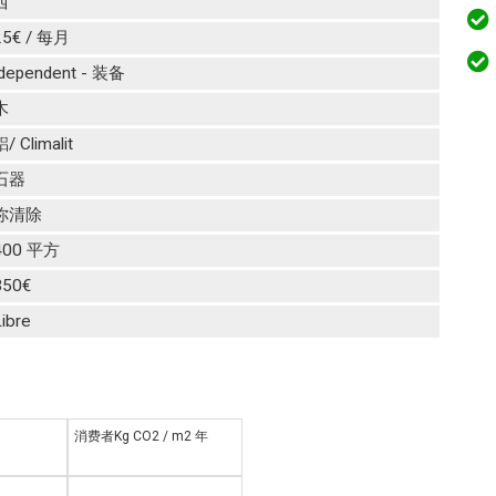
西
25€ / 每月
Idependent - 装备
木
/ Climalit
石器
你清除
400 平方
350€
ibre
消费者Kg CO2 / m2 年