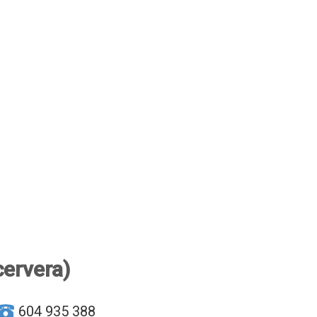
ervera)
604 935 388