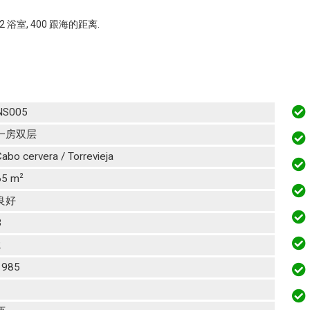
, 2 浴室, 400 跟海的距离.
NS005
一房双层
abo cervera / Torrevieja
2
65 m
良好
3
2
1985
1