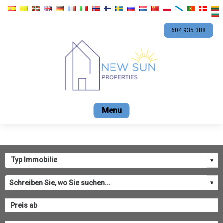
604 935 388
Start
Verkauf
Vermietung
Werbeaktionen