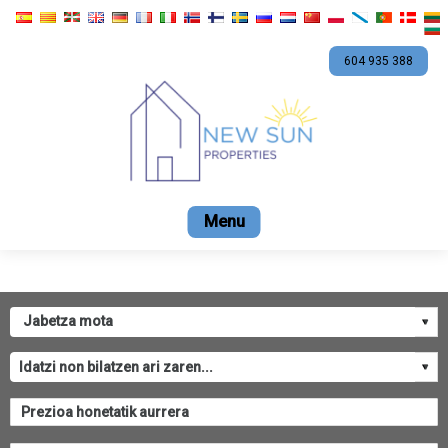
604 935 388
Home
Salmenta
Alokairua
Promozioak