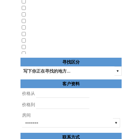
寻找区分
物流船
客户资料
物业费
狩獵莊園
价格从
生意
价格到
畜牧場
當地住房
房间
磨
第一层
第一层
联系方式
耳房