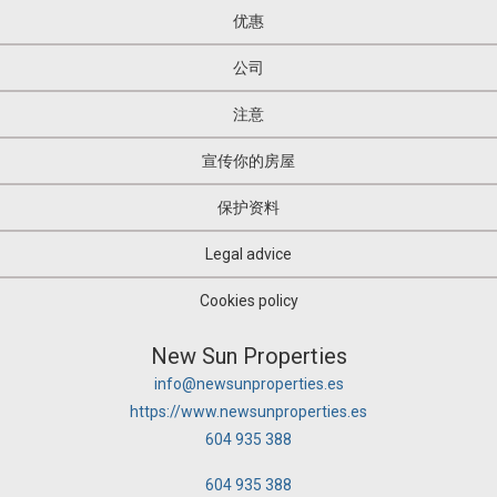
高爾夫球場
优惠
豪华别墅
车库
公司
车库
辦公室
注意
農村的房子
農業農場
宣传你的房屋
连体别墅
连体别墅
保护资料
连体别墅
连体别墅
Legal advice
连体套房
迪斯科
Cookies policy
Pazo酒店
Restaurante
New Sun Properties
倉庫上方的房屋
info@newsunproperties.es
停船未
农业的房子
https://www.newsunproperties.es
别墅
604 935 388
办公室
加油站
604 935 388