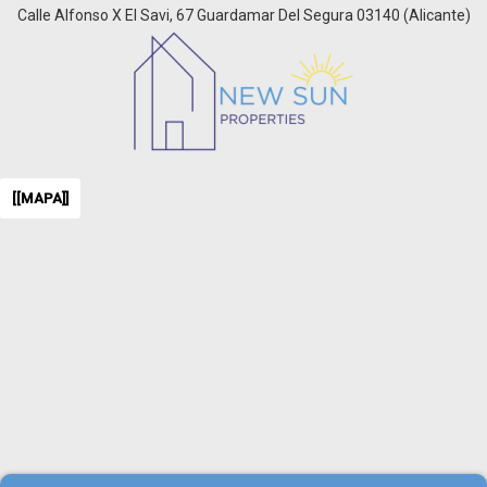
半地下室
Calle Alfonso X El Savi, 67 Guardamar Del Segura 03140 (Alicante)
占地面积
卡門
可城市化的土地
單層
土地面积
地
地板
地下室
[[MAPA]]
城堡
壁龕
太阳房子
夾層
套房
套房带大阁楼
奧利瓦爾
室
宾馆
宿舍
山上
工厂
工地