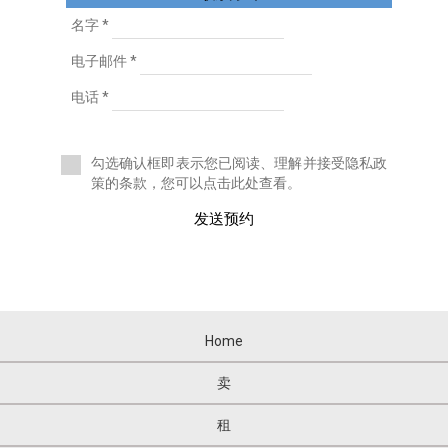
遮阳板
名字 *
郊区别墅
电子邮件 *
郊区别墅
郊区别墅
电话 *
郊区别墅
郊区别墅
郊区别墅
勾选确认框即表示您已阅读、理解并接受隐私政
郊区别墅
策的条款，您可以点击此处查看。
郊区别墅
郊区别墅
发送预约
鄉村酒店
鄉村土地
酒館
酒厂
酒吧
自助餐馆
Home
葡萄園
阁楼
卖
阁楼复式
阳光充足
租
露营