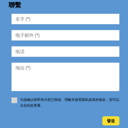
聯繫
工业建筑
平靜的地球
店面，仓库
摩托車停車
旅遊綜合體
旅馆
木房子
杂物房
村屋
村屋
村屋
村屋
果園
楼
榨油機
洞穴屋
勾选确认框即表示您已阅读、理解并接受隐私政策的条款，您可以
一房双层
点击此处查看。
一楼
上层
乡间别墅
發送
乡村庄园