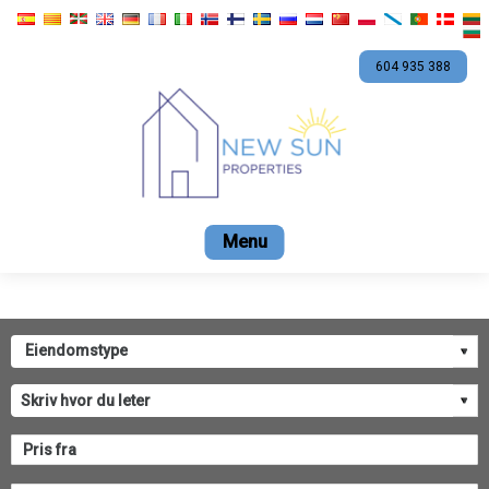
604 935 388
Start
Salg
Leie
Kontaktdetaljer
Firma