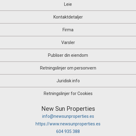
Hus på landet
Leie
Hytte
Industriell bygning
Kontaktdetaljer
Industriell enhet
Industriland
Firma
Jakteiendom
Kafeteria
Varsler
Kiosk
Kjøpesenter
Publiser din eiendom
Kjeller
Kontor
Retningslinjer om personvern
Kontor
Lager
Juridisk info
Land herregård
Landbruksgård
Retningslinjer for Cookies
Landbrukshus
landlig hotell
New Sun Properties
landlig hus
info@newsunproperties.es
Landlig land
https://www.newsunproperties.es
Landsbyhus
Landsbyhus
604 935 388