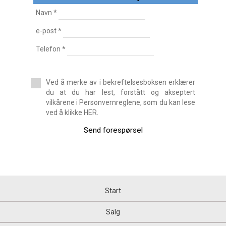
Dupleks-Penthouse
Navn *
Dupleksbolig
e-post *
eiendom med frukthage
En-etasjes
Telefon *
Enebolig
Enebolig
Fabrikk
Ved å merke av i bekreftelsesboksen erklærer
Fjell
du at du har lest, forstått og akseptert
Flermannsboligtomt
vilkårene i Personvernreglene, som du kan lese
Forretning
ved å klikke HER.
Fritidsfinca
frukthage
Send forespørsel
Garasje
Golfbane
Halvkjeller
Halvloft
Hostel
hotell
Start
Hulehus
Hus
Salg
Hus med tomt