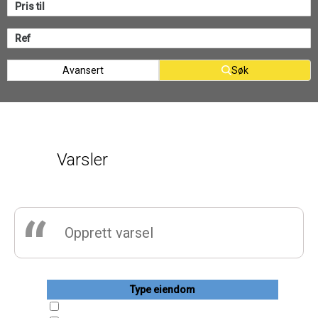
Avansert
Søk
Varsler
“
Opprett varsel
Type eiendom