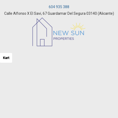
Låve
604 935 388
Leilighet
Leilighet over forretningslokaler
Calle Alfonso X El Savi, 67 Guardamar Del Segura 03140 (Alicante)
Leilighet på bakkeplan
loft
Loft
Logistisk lager
Luksusvilla
Mesanin
Mesanin
Motorsykkelparkering
Kart
Næringslokal
Nisje
olivenlund
Oljefabrikk
Oppdrettsanlegg
Over attic
Parkeringsplass
Pazo hus
Penthouse leilighet
Piknikområde
Pub