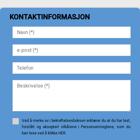
Quad hus
Ranch
KONTAKTINFORMASJON
Regulert tomt
Rekkehus
Restaurant
Rom
Rustikk eiendom
Rustikk Land
Slott
Solhus
Stall
Steinhus
Studioleilighet
Tårn
Tomannsbolig
Tomt
Trehus
Tripleks
Ved å merke av i bekreftelsesboksen erklærer du at du har lest,
Turistkompleks
forstått og akseptert vilkårene i Personvernreglene, som du
Urban eiendom
kan lese ved å klikke HER.
Urbaniserbart land