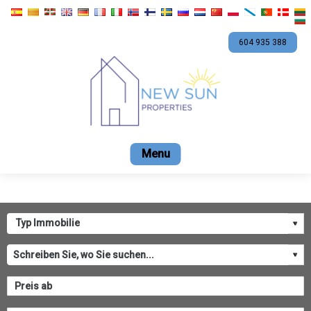
604 935 388
Start
Verkauf
Vermietung
Werbeaktionen