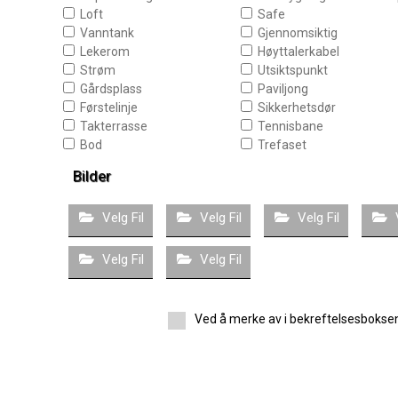
Loft
Safe
Vanntank
Gjennomsiktig
Lekerom
Høyttalerkabel
Strøm
Utsiktspunkt
Gårdsplass
Paviljong
Førstelinje
Sikkerhetsdør
Takterrasse
Tennisbane
Bod
Trefaset
Bilder
Velg Fil
Velg Fil
Velg Fil
Velg Fil
Velg Fil
Ved å merke av i bekreftelsesboksen 