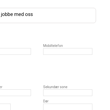
 å jobbe med oss
Mobiltelefon
er
Sekundær sone
Dør