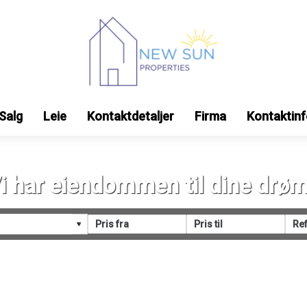
Salg
Leie
Kontaktdetaljer
Firma
Kontaktin
i har eiendommen til dine drø