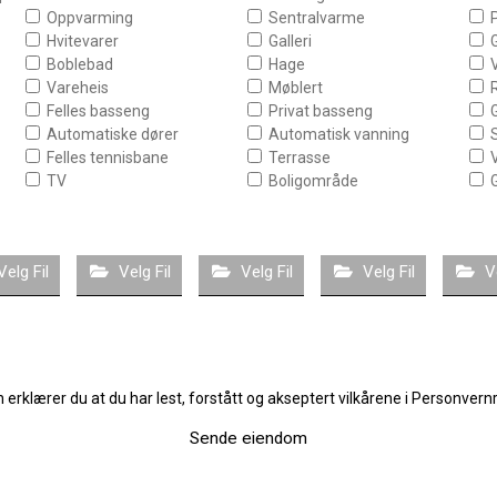
Oppvarming
Sentralvarme
Hvitevarer
Galleri
Boblebad
Hage
Vareheis
Møblert
Felles basseng
Privat basseng
Automatiske dører
Automatisk vanning
S
Felles tennisbane
Terrasse
TV
Boligområde
Velg Fil
Velg Fil
Velg Fil
Velg Fil
V
erklærer du at du har lest, forstått og akseptert vilkårene i Personvern
Sende eiendom