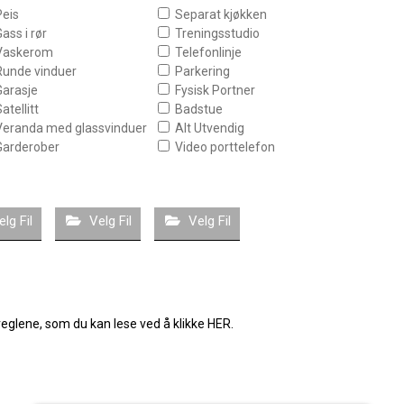
Peis
Separat kjøkken
Gass i rør
Treningsstudio
Vaskerom
Telefonlinje
Runde vinduer
Parkering
Garasje
Fysisk Portner
atellitt
Badstue
Veranda med glassvinduer
Alt Utvendig
Garderober
Video porttelefon
elg Fil
Velg Fil
Velg Fil
reglene, som du kan lese ved å klikke HER.