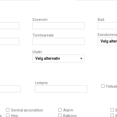
Soverom
Bad
Eiendommen
Tomteareale
Utsikt
Leiepris
Fellss
Sentral aircondition
Alarm
ap
Heis
Balkong