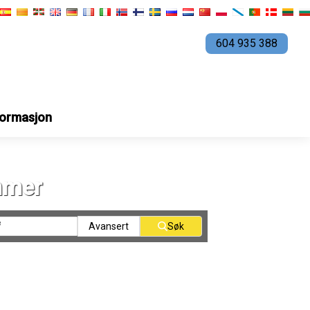
604 935 388
formasjon
mmer
Avansert
Søk