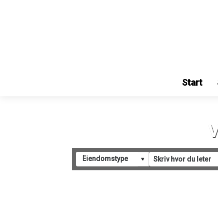
Start
V