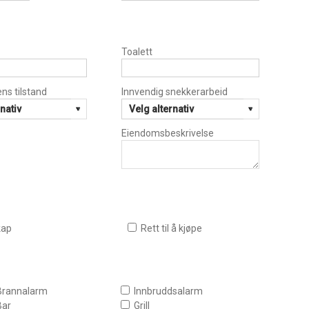
Toalett
s tilstand
Innvendig snekkerarbeid
Eiendomsbeskrivelse
kap
Rett til å kjøpe
Brannalarm
Innbruddsalarm
Bar
Grill