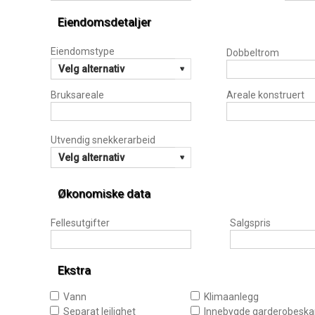
Eiendomsdetaljer
Eiendomstype
Dobbeltrom
Bruksareale
Areale konstruert
Utvendig snekkerarbeid
Økonomiske data
Fellesutgifter
Salgspris
Ekstra
Vann
Klimaanlegg
Separat leilighet
Innebygde garderobesk